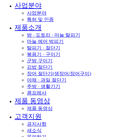
사업분야
사업분야
특허 및 인증
제품소개
밤 · 도토리 · 마늘 탈피기
마늘 에어 박피기
탈피기 · 절단기
볶음기 · 구이기
군밤 구이기
김밥 절단기
장어 절단기(생장어/장어구이)
야채 · 과일 절단기
주방 · 생활기기
콤프레샤
제품 동영상
제품 동영상
고객지원
공지사항
새소식
문의하기