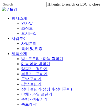
Skip
Hit enter to search or ESC to close
to
Close
main
Search
content
Menu
회사소개
인사말
조직도
오시는길
사업분야
사업분야
특허 및 인증
제품소개
밤 · 도토리 · 마늘 탈피기
마늘 에어 박피기
탈피기 · 절단기
볶음기 · 구이기
군밤 구이기
김밥 절단기
장어 절단기(생장어/장어구이)
야채 · 과일 절단기
주방 · 생활기기
콤프레샤