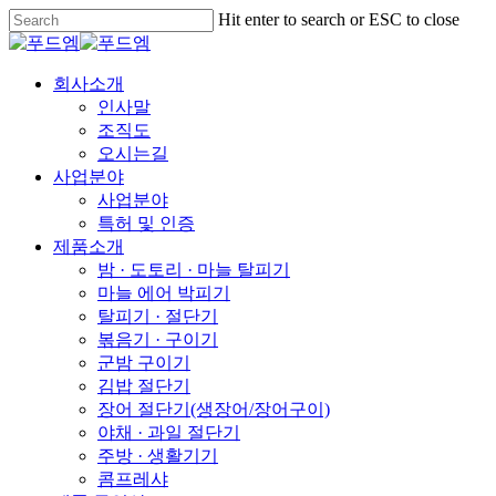
Skip
Hit enter to search or ESC to close
to
Close
main
Search
content
Menu
회사소개
인사말
조직도
오시는길
사업분야
사업분야
특허 및 인증
제품소개
밤 · 도토리 · 마늘 탈피기
마늘 에어 박피기
탈피기 · 절단기
볶음기 · 구이기
군밤 구이기
김밥 절단기
장어 절단기(생장어/장어구이)
야채 · 과일 절단기
주방 · 생활기기
콤프레샤