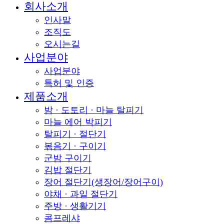
Close
회사소개
Menu
인사말
조직도
오시는길
사업분야
사업분야
특허 및 인증
제품소개
밤 · 도토리 · 마늘 탈피기
마늘 에어 박피기
탈피기 · 절단기
볶음기 · 구이기
군밤 구이기
김밥 절단기
장어 절단기(생장어/장어구이)
야채 · 과일 절단기
주방 · 생활기기
콤프레샤