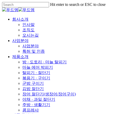
Skip
Hit enter to search or ESC to close
to
Close
main
Search
content
Menu
회사소개
인사말
조직도
오시는길
사업분야
사업분야
특허 및 인증
제품소개
밤 · 도토리 · 마늘 탈피기
마늘 에어 박피기
탈피기 · 절단기
볶음기 · 구이기
군밤 구이기
김밥 절단기
장어 절단기(생장어/장어구이)
야채 · 과일 절단기
주방 · 생활기기
콤프레샤