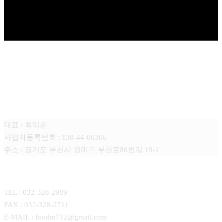
푸드엠(FOOD-M)
대표 : 최익순
사업자등록번호 : 130-44-06366
주소 : 경기도 부천시 원미구 부천로86번길 19-1
CONTACT
TEL : 032-328-2989
FAX : 032-328-2711
E-MAIL : foodm712@gmail.com