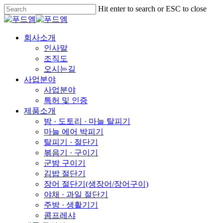
Skip
Hit enter to search or ESC to close
to
Close
main
Search
content
Menu
회사소개
인사말
조직도
오시는길
사업분야
사업분야
특허 및 인증
제품소개
밤 · 도토리 · 마늘 탈피기
마늘 에어 박피기
탈피기 · 절단기
볶음기 · 구이기
군밤 구이기
김밥 절단기
장어 절단기(생장어/장어구이)
야채 · 과일 절단기
주방 · 생활기기
콤프레샤