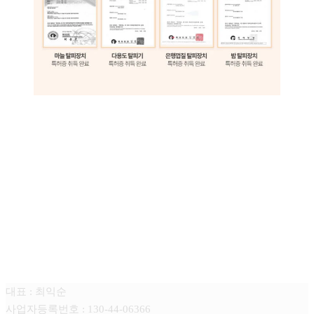
푸드엠(FOOD-M)
대표 : 최익순
사업자등록번호 : 130-44-06366