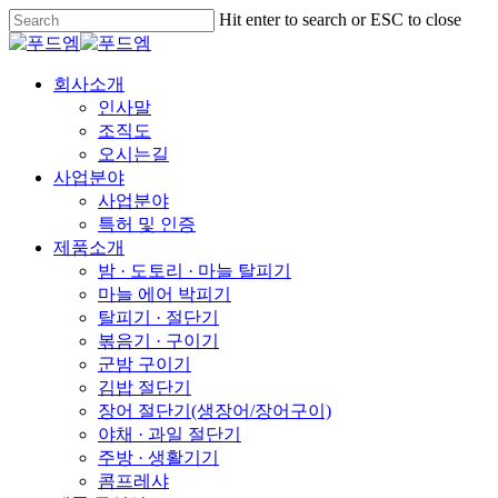
Skip
Hit enter to search or ESC to close
to
Close
main
Search
content
Menu
회사소개
인사말
조직도
오시는길
사업분야
사업분야
특허 및 인증
제품소개
밤 · 도토리 · 마늘 탈피기
마늘 에어 박피기
탈피기 · 절단기
볶음기 · 구이기
군밤 구이기
김밥 절단기
장어 절단기(생장어/장어구이)
야채 · 과일 절단기
주방 · 생활기기
콤프레샤